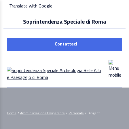
Skip
Translate with Google
to
content
Soprintendenza Speciale di Roma
Contattaci
Home
/
Amministrazione trasparente
/
Personale
/
Dirigenti