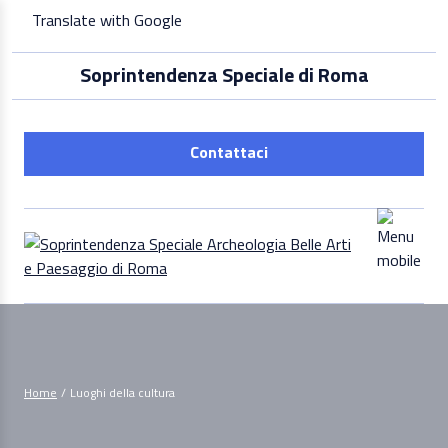
Skip
Translate with Google
to
content
Soprintendenza Speciale di Roma
Contattaci
Home
/
Luoghi della cultura