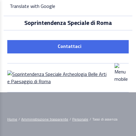
Skip
Translate with Google
to
content
Soprintendenza Speciale di Roma
Contattaci
Home
/
Amministrazione trasparente
/
Personale
/
Tassi di assenza