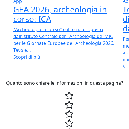
App
Ap
GEA 2026, archeologia in
T
corso: ICA
d
d
"Archeologia in corso" è il tema proposto
dall'Istituto Centrale per l'Archeologia del MiC
Pe
per le Giornate Europee dell'Archeologia 2026.
me
Tavole…
ar
a
Scopri di più
da
Sco
Quanto sono chiare le informazioni in questa pagina?