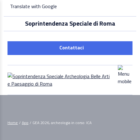
Skip
Translate with Google
to
content
Soprintendenza Speciale di Roma
Contattaci
Home
/
App
/
GEA 2026, archeologia in corso: ICA