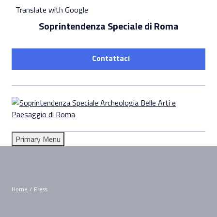
Skip
Translate with Google
to
Soprintendenza Speciale di Roma
content
Contattaci
Primary Menu
Home
/
Press