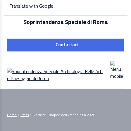
Skip
Translate with Google
to
content
Soprintendenza Speciale di Roma
Contattaci
Home
/
Press
/
Giornate Europee dell’Archeologia 2026