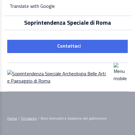
Skip
Translate with Google
to
content
Soprintendenza Speciale di Roma
Contattaci
Home
/
Chi siamo
/
Beni immobili e Gestione del patrimonio