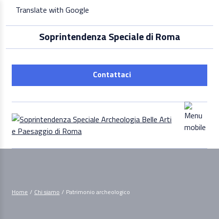
Skip
Translate with Google
to
content
Soprintendenza Speciale di Roma
Contattaci
Home
/
Chi siamo
/
Patrimonio archeologico