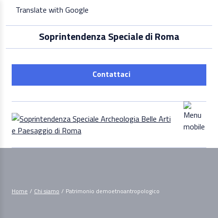
Skip
Translate with Google
to
content
Soprintendenza Speciale di Roma
Contattaci
Home
/
Chi siamo
/
Patrimonio demoetnoantropologico