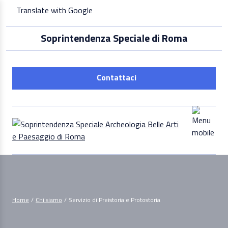
Skip
Translate with Google
to
content
Soprintendenza Speciale di Roma
Contattaci
Home
/
Chi siamo
/
Servizio di Preistoria e Protostoria