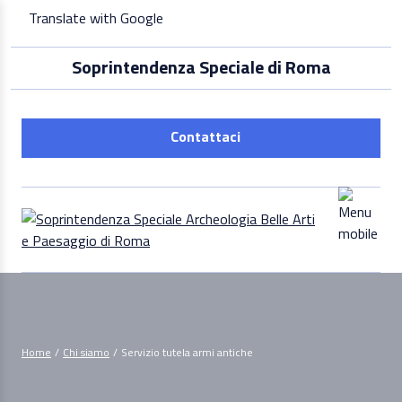
Skip
Translate with Google
to
content
Soprintendenza Speciale di Roma
Contattaci
Home
/
Chi siamo
/
Servizio tutela armi antiche