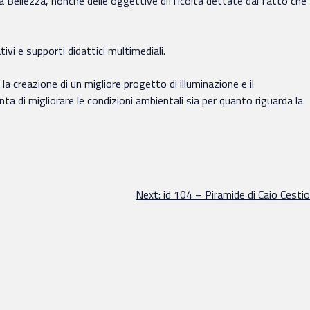
asa Bellezza, nonché delle oggettive difficoltà dettate dal fatto che
tivi e supporti didattici multimediali.
 la creazione di un migliore progetto di illuminazione e il
nta di migliorare le condizioni ambientali sia per quanto riguarda la
Next:
id 104 – Piramide di Caio Cestio