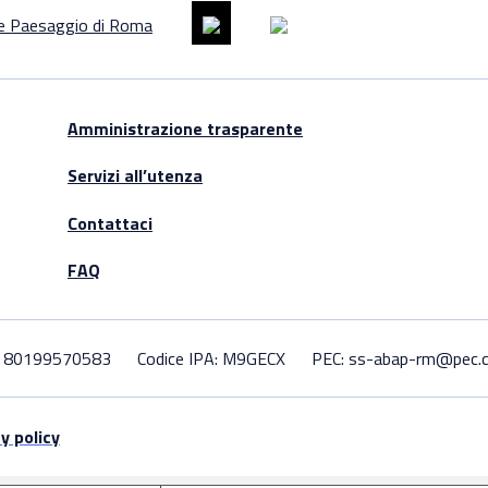
Amministrazione trasparente
Servizi all’utenza
Contattaci
FAQ
F. 80199570583
Codice IPA: M9GECX
PEC: ss-abap-rm@pec.cu
y policy