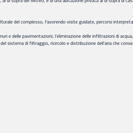
 al di sopra del Mitreo, e di una abitazione privata al di sopra di c
 culturale del complesso, favorendo visite guidate, percorsi interpreta
uri e delle pavimentazioni, l’eliminazione delle infiltrazioni di acqua,
l sistema di filtraggio, ricircolo e distribuzione dell’aria che conse