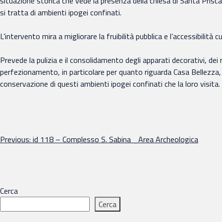
situazione storica che vede la presenza della chiesa di Santa Prisca,
si tratta di ambienti ipogei confinati.
L’intervento mira a migliorare la fruibilità pubblica e l’accessibilità
Prevede la pulizia e il consolidamento degli apparati decorativi, dei m
perfezionamento, in particolare per quanto riguarda Casa Bellezza, de
conservazione di questi ambienti ipogei confinati che la loro visita.
Navigazione
Previous:
id 118 – Complesso S. Sabina _Area Archeologica
articoli
Cerca
Cerca