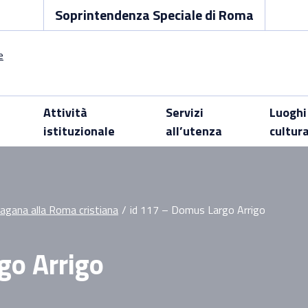
Soprintendenza Speciale di Roma
Attività
Servizi
Luoghi
istituzionale
all’utenza
cultur
pagana alla Roma cristiana
/
id 117 – Domus Largo Arrigo
go Arrigo