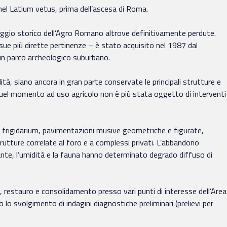
a nel Latium vetus, prima dell’ascesa di Roma.
paesaggio storico dell’Agro Romano altrove definitivamente perdute.
 sue più dirette pertinenze – è stato acquisito nel 1987 dal
 un parco archeologico suburbano.
ità, siano ancora in gran parte conservate le principali strutture e
da quel momento ad uso agricolo non è più stata oggetto di interventi
 e frigidarium, pavimentazioni musive geometriche e figurate,
strutture correlate al foro e a complessi privati. L’abbandono
nte, l’umidità e la fauna hanno determinato degrado diffuso di
, restauro e consolidamento presso vari punti di interesse dell’Area
o lo svolgimento di indagini diagnostiche preliminari (prelievi per