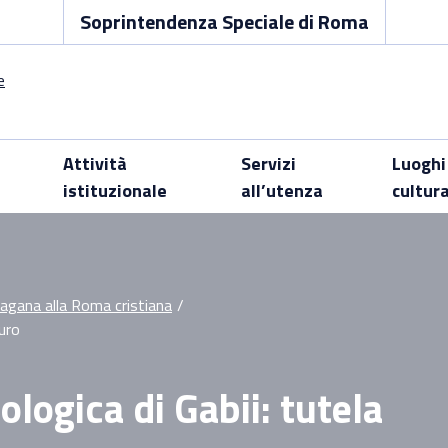
Soprintendenza Speciale di Roma
Attività
Servizi
Luoghi
istituzionale
all’utenza
cultur
pagana alla Roma cristiana
/
auro
logica di Gabii: tutela