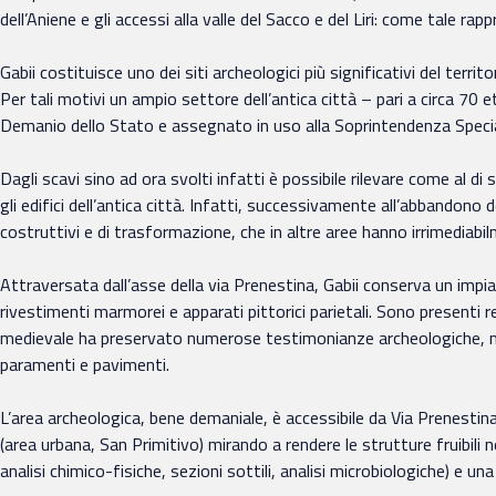
dell’Aniene e gli accessi alla valle del Sacco e del Liri: come tale 
Gabii costituisce uno dei siti archeologici più significativi del terr
Per tali motivi un ampio settore dell’antica città – pari a circa 70
Demanio dello Stato e assegnato in uso alla Soprintendenza Special
Dagli scavi sino ad ora svolti infatti è possibile rilevare come al d
gli edifici dell’antica città. Infatti, successivamente all’abbandono
costruttivi e di trasformazione, che in altre aree hanno irrimediabi
Attraversata dall’asse della via Prenestina, Gabii conserva un imp
rivestimenti marmorei e apparati pittorici parietali. Sono presenti r
medievale ha preservato numerose testimonianze archeologiche, men
paramenti e pavimenti.
L’area archeologica, bene demaniale, è accessibile da Via Prenestina
(area urbana, San Primitivo) mirando a rendere le strutture fruibili n
analisi chimico-fisiche, sezioni sottili, analisi microbiologiche) e