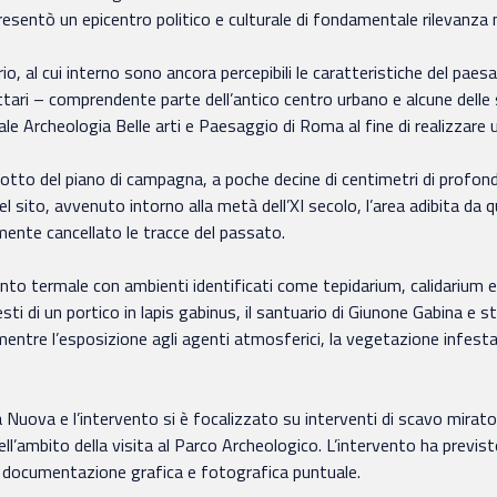
rappresentò un epicentro politico e culturale di fondamentale rilevanz
itorio, al cui interno sono ancora percepibili le caratteristiche del 
 ettari – comprendente parte dell’antico centro urbano e alcune delle
e Archeologia Belle arti e Paesaggio di Roma al fine di realizzare
i sotto del piano di campagna, a poche decine di centimetri di profond
 del sito, avvenuto intorno alla metà dell’XI secolo, l’area adibita 
lmente cancellato le tracce del passato.
ianto termale con ambienti identificati come tepidarium, calidarium
esti di un portico in lapis gabinus, il santuario di Giunone Gabina e 
tre l’esposizione agli agenti atmosferici, la vegetazione infesta
 Nuova e l’intervento si è focalizzato su interventi di scavo mirato
ell’ambito della visita al Parco Archeologico. L’intervento ha previst
 una documentazione grafica e fotografica puntuale.