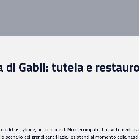
 di Gabii: tutela e restaur
.
o di Castiglione, nel comune di Montecompatri, ha avuto evidenze insed
ello scenario dei grandi centri laziali esistenti al momento della nasc