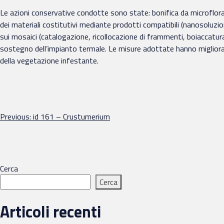
Le azioni conservative condotte sono state: bonifica da microflora
dei materiali costitutivi mediante prodotti compatibili (nanosoluzion
sui mosaici (catalogazione, ricollocazione di frammenti, boiaccatura
sostegno dell’impianto termale. Le misure adottate hanno migliorato
della vegetazione infestante.
Navigazione
Previous:
id 161 – Crustumerium
articoli
Cerca
Cerca
Articoli recenti