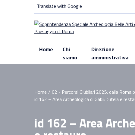
Skip
Translate with Google
to
content
Home
Chi
Direzione
siamo
amministrativa
Home
/
02 - Percorsi Giubilari 2025: dalla Roma 
id 162 – Area Archeologica di Gabii: tutela e rest
id 162 – Area Archeo