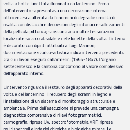
volta a botte lunettata illuminata da lanternino. Prima
dell’intervento si presentava una decorazione interna
ottocentesca alterata da fenomeni di degrado: umidità di
risalita con distacchi e decoesioni degli intonaci e sollevamenti
della pellicola pittorica; si riscontrano inoltre fessurazioni
localizzate su arco absidale e nelle lunette della volta. L’interno
è decorato con dipinti attribuiti a Luigi Marinori;
documentazione storico-artistica indica interventi precedenti,
tra cui i lavori eseguiti dall’Armellini (1865-1867). L’organo
settecentesco e la cantoria concorrono al valore complessivo
dell’apparato interno.
L’intervento riguarda il restauro degli apparati decorativi della
volta e del lanternino, il recupero degli scranni in legno e
l’installazione di un sistema di monitoraggio strutturale e
ambientale. Prima dell’esecuzione si prevede una campagna
diagnostica comprensiva di rilievi fotogrammetrici,
termografia, riprese UV, spettrofotometria XRF, riprese
multispettrali e indagini chimiche e biologiche mirate. Le