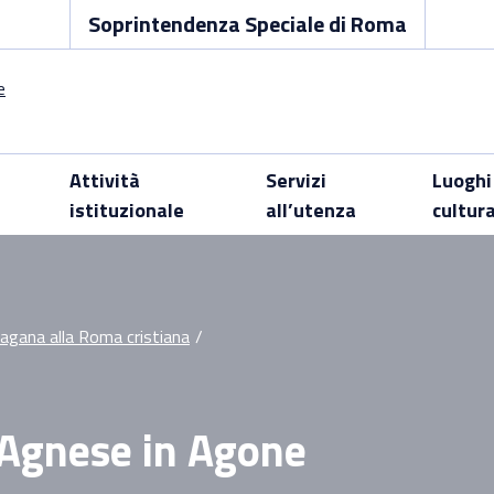
Soprintendenza Speciale di Roma
Attività
Servizi
Luoghi
istituzionale
all’utenza
cultur
pagana alla Roma cristiana
/
. Agnese in Agone