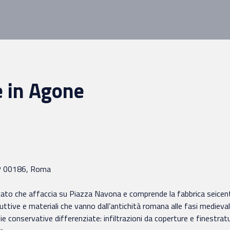
e in Agone
AP 00186, Roma
to che affaccia su Piazza Navona e comprende la fabbrica seicentesc
truttive e materiali che vanno dall’antichità romana alle fasi medieva
conservative differenziate: infiltrazioni da coperture e finestratur