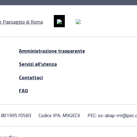
Amministrazione trasparente
Servizi all’utenza
Contattaci
FAQ
F. 80199570583
Codice IPA: M9GECX
PEC: ss-abap-rm@pec.cu