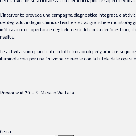
decorativi e dissesti localizzati in elementi lapidei e superfici voltat
L’intervento prevede una campagna diagnostica integrata e attivit
del degrado, indagini chimico-fisiche e stratigrafiche e monitoraggio
infiltrazioni di copertura e degli elementi di tenuta dei finestroni, 
risalita.
Le attività sono pianificate in lotti funzionali per garantire sequenz
illuminotecnici per una fruizione coerente con la tutela delle opere e l
Navigazione
Previous:
id 79 – S. Maria in Via Lata
articoli
Cerca