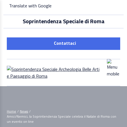
Skip
Translate with Google
to
content
Soprintendenza Speciale di Roma
Contattaci
Home
/
News
/
Amici/Nemici, la Soprintendenza Speciale celebra il Natale di Roma con
un evento on line