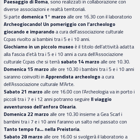
Paesaggio di Roma
, sono realizzati in collaborazione con
diverse associazioni e realtà territoriali.
Si parte
domenica 1° marzo
alle ore 16.30 con il laboratorio
Archeogiocando! Un pomeriggio con l’archeologo
giocando e imparando
a cura dell’associazione culturale
Ccpas rivolto ai bambini tra i 5 e i 10 anni.
Giochiamo in un piccolo museo
è il titolo dell’attività adatta
alla fascia d’età tra i 5 e i 10 anni a cura dell’Associazione
culturale Ccpas che si terrà
sabato 14 marzo
alle ore 10.30.
Domenica
15 marzo
alle ore 10.30 i bambini tra i 5 e i 10 anni
saranno coinvolti in
Apprendista archeologo
a cura
dell’Associazione culturale M’Arte.
Sabato 21 marzo
alle ore 16.00 con l’Archeologia va in porto i
piccoli tra i 7 e i 12 anni potranno seguire
Il viaggio
avventuroso dell’anfora Olearia
.
Domenica 22 marzo
alle ore 10.30 insieme a Gea Scarl i
bambini tra i 7 e i 10 anni faranno un salto nel passato con
Tanto tempo fa… nella Preistoria
.
Sabato 28 marzo
alle ore 16.00 si svolgerà il laboratorio a