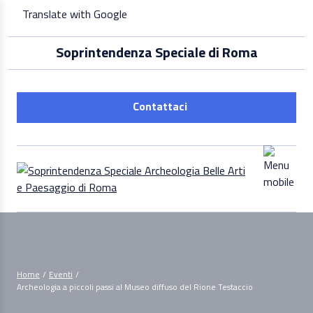
Skip
Translate with Google
to
content
Soprintendenza Speciale di Roma
Contattaci
Home
/
Eventi
/
Archeologia a piccoli passi al Museo diffuso del Rione Testaccio