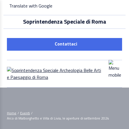
Skip
Translate with Google
to
content
Soprintendenza Speciale di Roma
Contattaci
Home
/
Eventi
/
Arco di Malborghetto e Villa di Livia, le aperture di settembre 2024