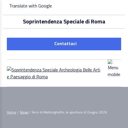
Skip
Translate with Google
to
content
Soprintendenza Speciale di Roma
Contattaci
Home
/
News
/
Arco di Malborghetto, le aperture di Giugno 2026