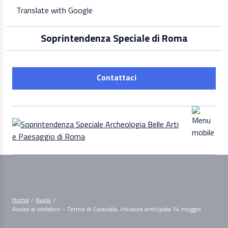
Skip
Translate with Google
to
content
Soprintendenza Speciale di Roma
Contattaci
Home
/
Avvisi
/
Avviso ai visitatori – Terme di Caracalla, chiusura anticipata 14 maggio