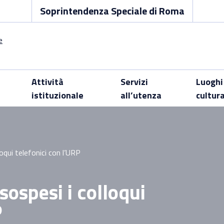
Soprintendenza Speciale di Roma
Attività
Servizi
Luoghi
istituzionale
all’utenza
cultur
oqui telefonici con l’URP
sospesi i colloqui
P