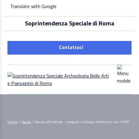
Skip
Translate with Google
to
content
Soprintendenza Speciale di Roma
Contattaci
Home
/
Avvisi
/
Avviso all’utenza – sospesi i colloqui telefonici con l’URP