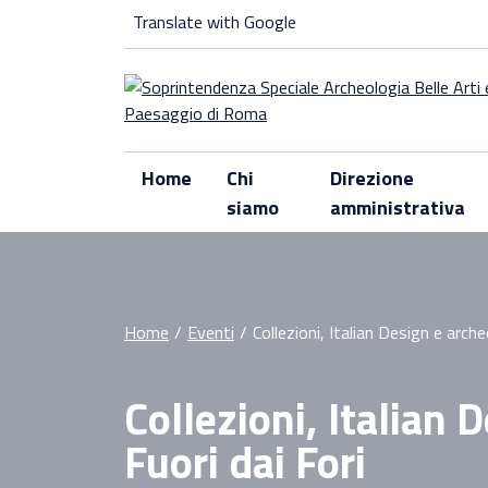
Skip
Translate with Google
to
content
Home
Chi
Direzione
siamo
amministrativa
Home
/
Eventi
/
Collezioni, Italian Design e arche
Collezioni, Italian 
Fuori dai Fori