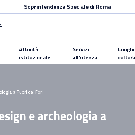
Soprintendenza Speciale di Roma
Attività
Servizi
Luoghi
istituzionale
all’utenza
cultur
ologia a Fuori dai Fori
Design e archeologia a