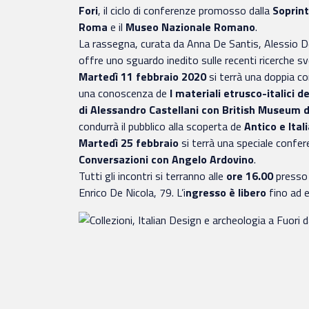
Fori
, il ciclo di conferenze promosso dalla
Soprint
Roma
e il
Museo Nazionale Romano
.
La rassegna, curata da Anna De Santis, Alessio De
offre uno sguardo inedito sulle recenti ricerche svo
Martedì 11 febbraio 2020
si terrà una doppia co
una conoscenza de
I materiali etrusco-italici 
di Alessandro Castellani con British Museum d
condurrà il pubblico alla scoperta de
Antico e Ital
Martedì 25 febbraio
si terrà una speciale confe
Conversazioni con Angelo Ardovino
.
Tutti gli incontri si terranno alle
ore 16.00
presso
Enrico De Nicola, 79. L’i
ngresso è libero
fino ad 