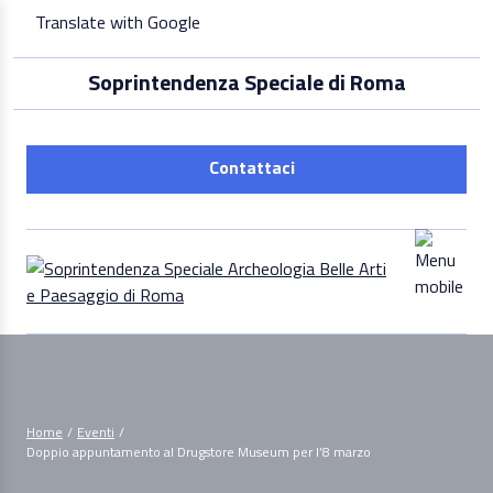
Skip
Translate with Google
to
content
Soprintendenza Speciale di Roma
Contattaci
Home
/
Eventi
/
Doppio appuntamento al Drugstore Museum per l’8 marzo