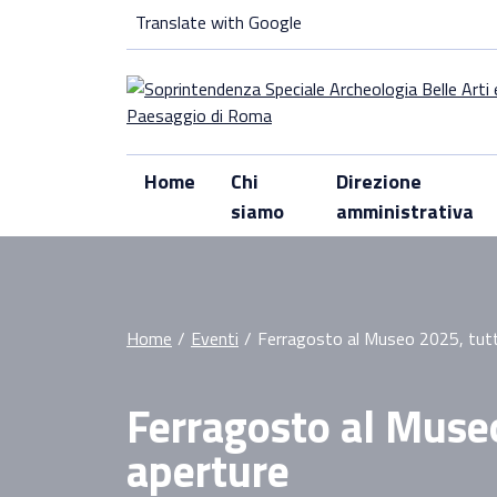
Skip
Translate with Google
to
content
Home
Chi
Direzione
siamo
amministrativa
Home
/
Eventi
/
Ferragosto al Museo 2025, tutt
Ferragosto al Museo
aperture