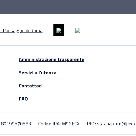
Amministrazione trasparente
Servizi all’utenza
Contattaci
FAQ
F. 80199570583
Codice IPA: M9GECX
PEC: ss-abap-rm@pec.cu