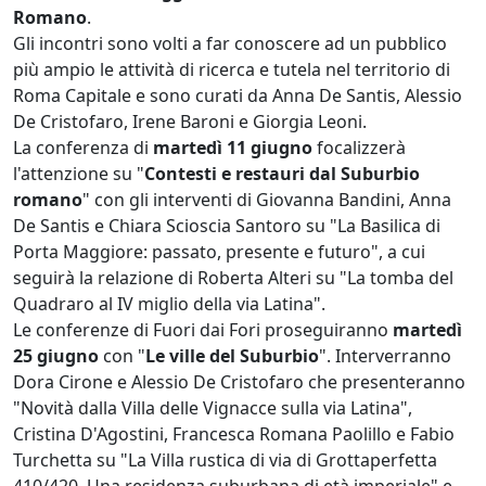
Romano
.
Gli incontri sono volti a far conoscere ad un pubblico
più ampio le attività di ricerca e tutela nel territorio di
Roma Capitale e sono curati da Anna De Santis, Alessio
De Cristofaro, Irene Baroni e Giorgia Leoni.
La conferenza di
martedì 11 giugno
focalizzerà
l'attenzione su "
Contesti e restauri dal Suburbio
romano
" con gli interventi di Giovanna Bandini, Anna
De Santis e Chiara Scioscia Santoro su "La Basilica di
Porta Maggiore: passato, presente e futuro", a cui
seguirà la relazione di Roberta Alteri su "La tomba del
Quadraro al IV miglio della via Latina".
Le conferenze di Fuori dai Fori proseguiranno
martedì
25 giugno
con "
Le ville del Suburbio
". Interverranno
Dora Cirone e Alessio De Cristofaro che presenteranno
"Novità dalla Villa delle Vignacce sulla via Latina",
Cristina D'Agostini, Francesca Romana Paolillo e Fabio
Turchetta su "La Villa rustica di via di Grottaperfetta
410/420. Una residenza suburbana di età imperiale" e