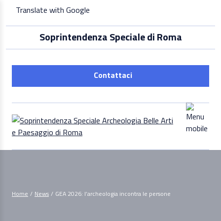
Skip
Translate with Google
to
content
Soprintendenza Speciale di Roma
Contattaci
Home
/
News
/
GEA 2026: l’archeologia incontra le persone