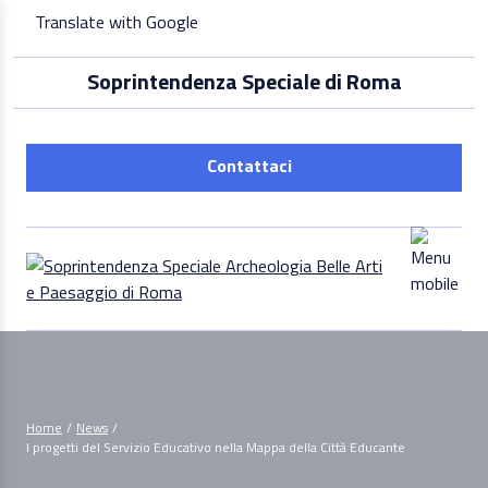
Skip
Translate with Google
to
content
Soprintendenza Speciale di Roma
Contattaci
Home
/
News
/
I progetti del Servizio Educativo nella Mappa della Città Educante