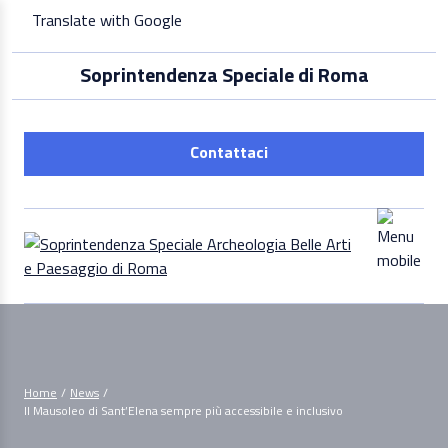
Skip
Translate with Google
to
content
Soprintendenza Speciale di Roma
Contattaci
Home
/
News
/
Il Mausoleo di Sant’Elena sempre più accessibile e inclusivo