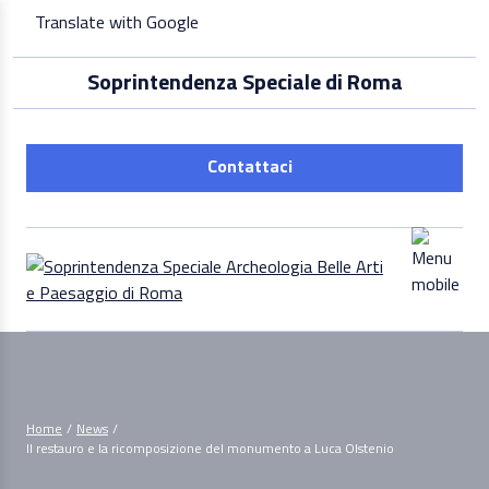
Skip
Translate with Google
to
content
Soprintendenza Speciale di Roma
Contattaci
Home
/
News
/
Il restauro e la ricomposizione del monumento a Luca Olstenio