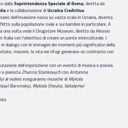
to dalla
Soprintendenza Speciale di Roma
, diretta da
lia
e la collaborazione di
Ucraina CreAttiva
.
sario dell’invasione russa su vasta scala in Ucraina, diventa
itto sulla popolazione civile e sui bambini in particolare. A
cora una volta vede il Drugstore Museum, diretto da Alessio
n Italia con l’obiettivo di creare un ponte interculturale. I
n dialogo con le immagini dei momenti più significativi della
state, macerie, la vita nei rifugi generano un contrasto con
ugurazione dell’esposizione con un evento di musica e poesia.
e e pianista
Zhanna Stankovych
con
Antonina
lyi
al violino eseguiranno musiche di
Mykola
Vasyl Barvinskyi
,
Mykola Sheyko
,
Volodymyr
nko
.