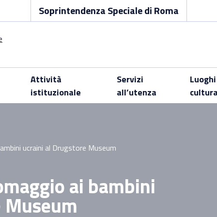
Soprintendenza Speciale di Roma
Attività
Servizi
Luoghi
istituzionale
all’utenza
cultur
bambini ucraini al Drugstore Museum
 omaggio ai bambini
re Museum