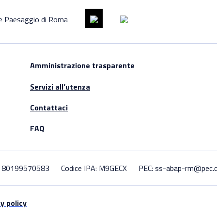
Amministrazione trasparente
Servizi all’utenza
Contattaci
FAQ
F. 80199570583
Codice IPA: M9GECX
PEC: ss-abap-rm@pec.cu
y policy