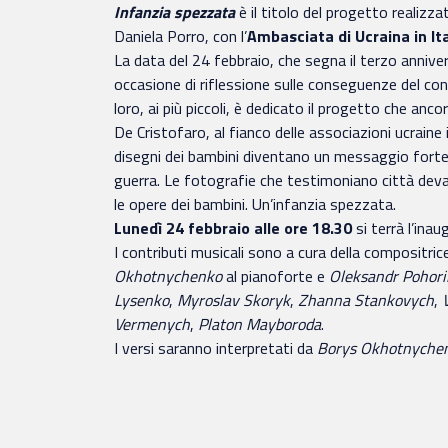
Infanzia spezzata
è il titolo del progetto realizza
Daniela Porro, con l’
Ambasciata di Ucraina in Ita
La data del 24 febbraio, che segna il terzo anniver
occasione di riflessione sulle conseguenze del confl
loro, ai più piccoli, è dedicato il progetto che an
De Cristofaro, al fianco delle associazioni ucraine i
disegni dei bambini diventano un messaggio forte i
guerra. Le fotografie che testimoniano città deva
le opere dei bambini. Un’infanzia spezzata.
Lunedì 24 febbraio alle ore 18.30
si terrà l’ina
I contributi musicali sono a cura della compositric
Okhotnychenko
al pianoforte e
Oleksandr Pohori
Lysenko
,
Myroslav Skoryk
,
Zhanna Stankovych
,
Vermenych
,
Platon Mayboroda
.
I versi saranno interpretati da
Borys Okhotnyche