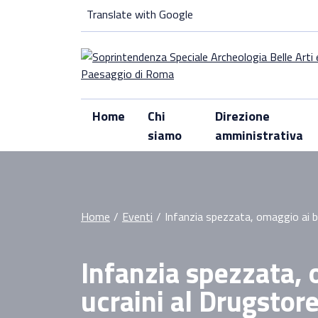
Skip
Translate with Google
to
content
Home
Chi
Direzione
siamo
amministrativa
Home
/
Eventi
/
Infanzia spezzata, omaggio ai 
Infanzia spezzata,
ucraini al Drugsto