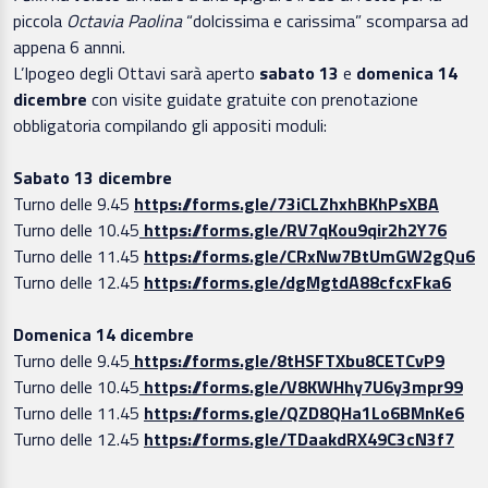
piccola
Octavia Paolina
“dolcissima e carissima” scomparsa ad
appena 6 annni.
L’Ipogeo degli Ottavi sarà aperto
sabato 13
e
domenica 14
dicembre
con visite guidate gratuite con prenotazione
obbligatoria compilando gli appositi moduli:
Sabato 13 dicembre
Turno delle 9.45
https://forms.gle/73iCLZhxhBKhPsXBA
Turno delle 10.45
https://forms.gle/RV7qKou9qir2h2Y76
Turno delle 11.45
https://forms.gle/CRxNw7BtUmGW2gQu6
Turno delle 12.45
https://forms.gle/dgMgtdA88cfcxFka6
Domenica 14 dicembre
Turno delle 9.45
https://forms.gle/8tHSFTXbu8CETCvP9
Turno delle 10.45
https://forms.gle/V8KWHhy7U6y3mpr99
Turno delle 11.45
https://forms.gle/QZD8QHa1Lo6BMnKe6
Turno delle 12.45
https://forms.gle/TDaakdRX49C3cN3f7