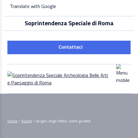
Skip
Translate with Google
to
content
Soprintendenza Speciale di Roma
Contattaci
Home
/
Eventi
/
Ipogeo degli Ottavi, visite guidate