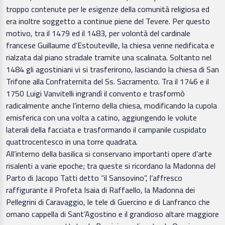
troppo contenute per le esigenze della comunità religiosa ed
era inoltre soggetto a continue piene del Tevere. Per questo
motivo, tra il 1479 ed il 1483, per volontà del cardinale
francese Guillaume d’Estouteville, la chiesa venne riedificata e
rialzata dal piano stradale tramite una scalinata. Soltanto nel
1484 gli agostiniani vi si trasferirono, lasciando la chiesa di San
Trifone alla Confraternita del Ss. Sacramento. Tra il 1746 e il
1750 Luigi Vanvitelli ingrandì il convento e trasformò
radicalmente anche l’interno della chiesa, modificando la cupola
emisferica con una volta a catino, aggiungendo le volute
laterali della facciata e trasformando il campanile cuspidato
quattrocentesco in una torre quadrata.
All’interno della basilica si conservano importanti opere d’arte
risalenti a varie epoche; tra queste si ricordano la Madonna del
Parto di Jacopo Tatti detto “il Sansovino”, l’affresco
raffigurante il Profeta Isaia di Raffaello, la Madonna dei
Pellegrini di Caravaggio, le tele di Guercino e di Lanfranco che
ornano cappella di Sant’Agostino e il grandioso altare maggiore