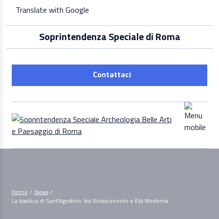
Skip
Translate with Google
to
content
Soprintendenza Speciale di Roma
Contattaci
Home
/
News
/
La basilica di Sant’Agostino: tra Rinascimento e Età Moderna