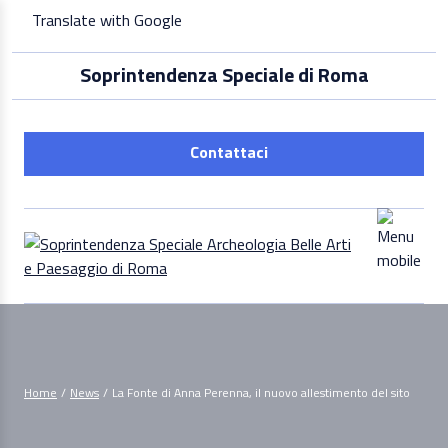
Skip
Translate with Google
to
content
Soprintendenza Speciale di Roma
Contattaci
Home
/
News
/
La Fonte di Anna Perenna, il nuovo allestimento del sito