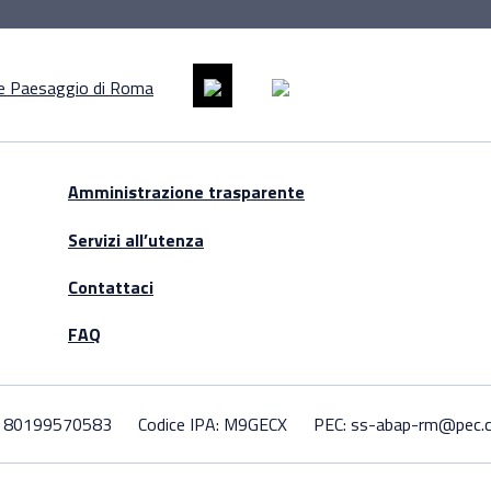
Amministrazione trasparente
Servizi all’utenza
Contattaci
FAQ
F. 80199570583
Codice IPA: M9GECX
PEC: ss-abap-rm@pec.cu