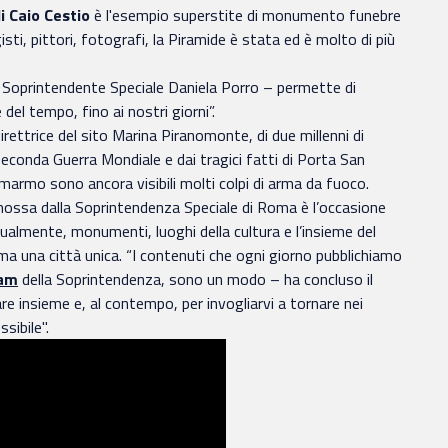
i Caio Cestio
è l'esempio superstite di monumento funebre
ti, pittori, fotografi, la Piramide è stata ed è molto di più
il Soprintendente Speciale Daniela Porro – permette di
del tempo, fino ai nostri giorni”.
rettrice del sito Marina Piranomonte, di due millenni di
econda Guerra Mondiale e dai tragici fatti di Porta San
marmo sono ancora visibili molti colpi di arma da fuoco.
mossa dalla Soprintendenza Speciale di Roma è l’occasione
tualmente, monumenti, luoghi della cultura e l’insieme del
a una città unica. “I contenuti che ogni giorno pubblichiamo
ram
della Soprintendenza, sono un modo – ha concluso il
e insieme e, al contempo, per invogliarvi a tornare nei
sibile".