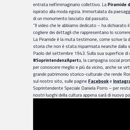
entrata nell’immaginario collettivo. La
Piramide d
ispirato alla moda egizia. Immortalata da paesaggis
di un monumento lasciato dal passato.
“Il video che le abbiamo dedicato – ha dichiarato 
cogliere dei dettagli che rappresentano lo scorrere 
La Piramide è la muta testimone, come scrive la di
storia che non è stata risparmiata neanche dalla s
Paolo del settembre 1943. Sulla sua superficie di 
#SoprintendenzApert
a, la campagna social pro
per conoscere meglio e più da vicino, anche se vir
grande patrimonio storico-culturale che rende Rom
sul nostro sito, sulle pagine
Facebook
e
Instag
Soprintendente Speciale Daniela Porro – per restar
nostri luoghi della cultura appena sarà di nuovo pos