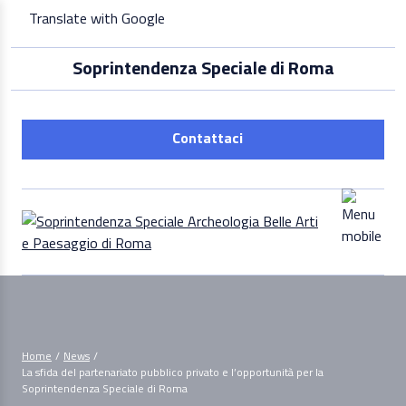
Skip
Translate with Google
to
content
Soprintendenza Speciale di Roma
Contattaci
Home
/
News
/
La sfida del partenariato pubblico privato e l’opportunità per la
Soprintendenza Speciale di Roma