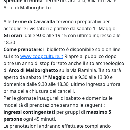
Speciale di Roma
: Terme di Caracalla, Villa di Livia e
Arco di Malborghetto.
Alle
Terme di Caracalla
fervono i preparativi per
accogliere i visitatori a partire da sabato 1° Maggio.
Gli orari
: dalle 9.00 alle 19.15 con ultimo ingresso alle
18.30
Come prenotare
: il biglietto è disponibile solo on line
sul sito
www.coopculture.it
Riapre al pubblico dopo
oltre un anno di stop forzato anche il sito archeologico
di
Arco di Malborghetto
sulla via Flaminia. Il sito sarà
aperto da sabato
1° Maggio
dalle 9.30 alle 13.30 e
domenica dalle 9.30 alle 18.30, ultimo ingresso un’ora
prima della chiusura dei cancelli.
Per le giornate inaugurali di sabato e domenica le
modalità di prenotazione saranno le seguenti:
ingressi contingentati
per gruppi di
massimo 5
persone
ogni 45 minuti.
Le prenotazioni andranno effettuate compilando