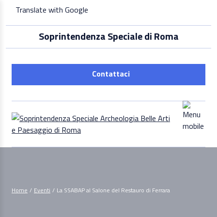
Skip
Translate with Google
to
content
Soprintendenza Speciale di Roma
Contattaci
Home
/
Eventi
/
La SSABAP al Salone del Restauro di Ferrara