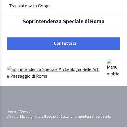
Skip
Translate with Google
to
content
Soprintendenza Speciale di Roma
Contattaci
Home
/
News
/
L’Arco di Malborghetto e il sogno di Costantino, apertura straordinaria