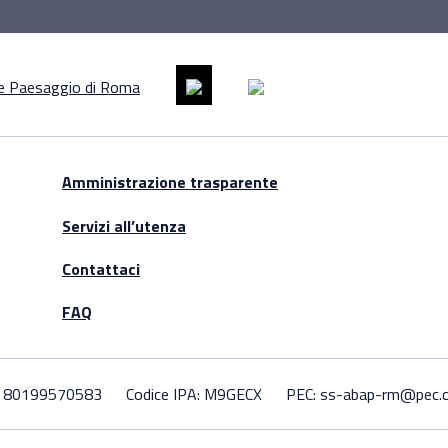
Amministrazione trasparente
Servizi all’utenza
Contattaci
FAQ
F. 80199570583
Codice IPA: M9GECX
PEC: ss-abap-rm@pec.cu