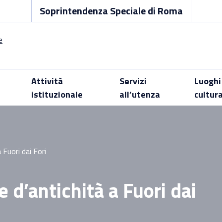
Soprintendenza Speciale di Roma
Attività
Servizi
Luoghi
istituzionale
all’utenza
cultur
 Fuori dai Fori
 d’antichità a Fuori dai