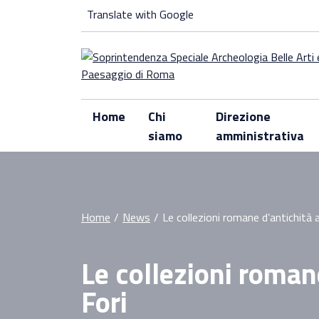
Skip
Translate with Google
to
content
Home
Chi
Direzione
siamo
amministrativa
Home
/
News
/
Le collezioni romane d’antichità a
Le collezioni romane
Fori