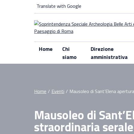
Skip
Translate with Google
to
content
Home
Chi
Direzione
siamo
amministrativa
Home
/
Eventi
/
Mausoleo di Sant’Elena apertura 
Mausoleo di Sant’E
straordinaria serale