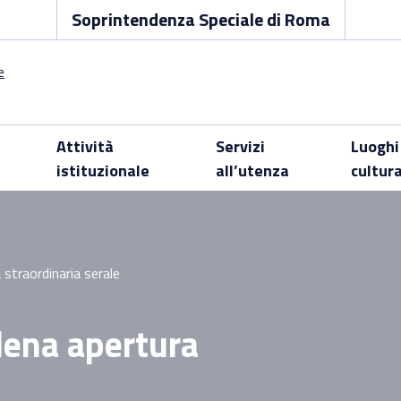
Soprintendenza Speciale di Roma
Attività
Servizi
Luoghi
istituzionale
all’utenza
cultur
straordinaria serale
lena apertura