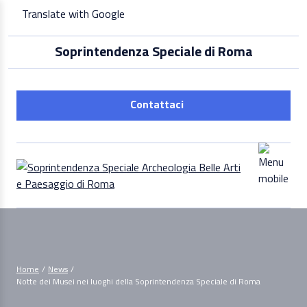
Skip
Translate with Google
to
content
Soprintendenza Speciale di Roma
Contattaci
Home
/
News
/
Notte dei Musei nei luoghi della Soprintendenza Speciale di Roma