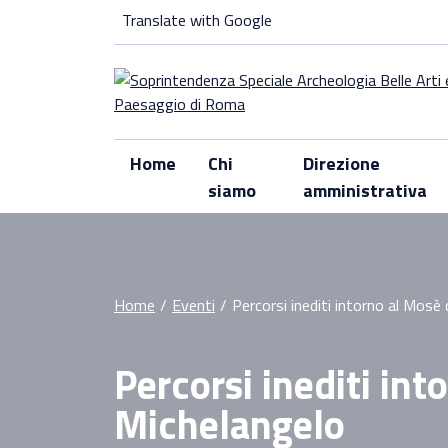
Skip
Translate with Google
to
content
Home
Chi
Direzione
siamo
amministrativa
Home
/
Eventi
/
Percorsi inediti intorno al Mosè
Percorsi inediti int
Michelangelo