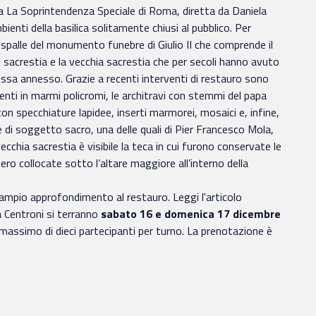
la
La Soprintendenza Speciale di Roma, diretta da Daniela
enti della basilica solitamente chiusi al pubblico. Per
e spalle del monumento funebre di Giulio II che comprende il
i sacrestia e la vecchia sacrestia che per secoli hanno avuto
 essa annesso. Grazie a recenti interventi di restauro sono
imenti in marmi policromi, le architravi con stemmi del papa
on specchiature lapidee, inserti marmorei, mosaici e, infine,
ele di soggetto sacro, una delle quali di Pier Francesco Mola,
ecchia sacrestia è visibile la teca in cui furono conservate le
ero collocate sotto l’altare maggiore all’interno della
n ampio approfondimento al restauro. Leggi l'articolo
a Centroni si terranno
sabato 16 e domenica 17 dicembre
un massimo di dieci partecipanti per turno. La prenotazione è