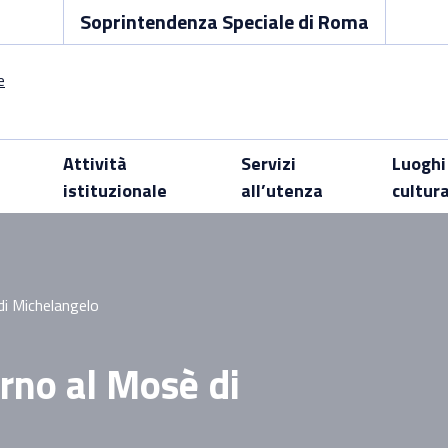
Soprintendenza Speciale di Roma
Attività
Servizi
Luoghi
istituzionale
all’utenza
cultur
 di Michelangelo
orno al Mosè di