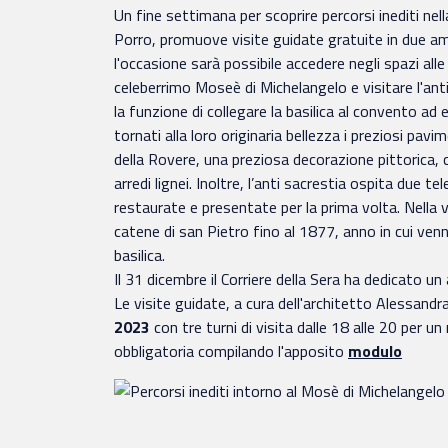
Un fine settimana per scoprire percorsi inediti nel
Porro, promuove visite guidate gratuite in due ambi
l'occasione sarà possibile accedere negli spazi all
celeberrimo Moseè di Michelangelo e visitare l'ant
la funzione di collegare la basilica al convento ad
tornati alla loro originaria bellezza i preziosi pav
della Rovere, una preziosa decorazione pittorica, c
arredi lignei. Inoltre, l’anti sacrestia ospita due t
restaurate e presentate per la prima volta. Nella v
catene di san Pietro fino al 1877, anno in cui venn
basilica.
Il 31 dicembre il Corriere della Sera ha dedicato u
Le visite guidate, a cura dell'architetto Alessandr
2023
con tre turni di visita dalle 18 alle 20 per 
obbligatoria compilando l'apposito
modulo