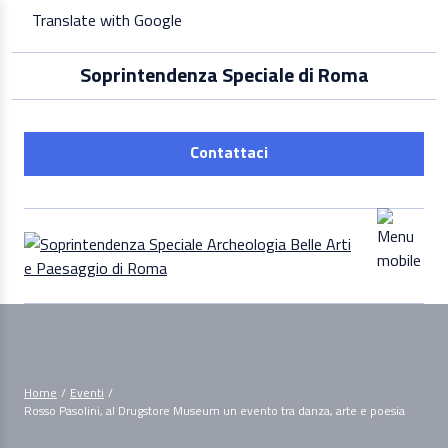
Skip
Translate with Google
to
content
Soprintendenza Speciale di Roma
Contattaci
Home
/
Eventi
/
Rosso Pasolini, al Drugstore Museum un evento tra danza, arte e poesia