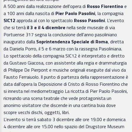
A 500 anni dalla realizzazione dell'opera di
Rosso Fiorentino
e
a 100 anni dalla nascita di
Pier Paolo Pasolini
, la compagnia
SIC12
approda al
con lo spettacolo
Rosso Pasolini
. L'evento
che si terrà
il 3 e il 4 dicembre
nella sede museale di via
Portuense 317 segna la conclusione dell'anno pasoliniano
inaugurato dalla
Soprintendenza Speciale di Roma
, diretta
da Daniela Porro, il 5 e 6 marzo con la rassegna Pasoliniana.
Lo spettacolo della compagnia SIC12 è interpretato e diretto
da Gustavo Giacosa, con assistente alla regia e drammaturgia
di Philippe De Pierpont e musiche originali eseguite dal vivo da
Fausto Ferraiuolo. Il punto di partenza della rappresentazione è
data dall'opera la Deposizione di Cristo di Rosso Fiorentino che
si innesta nel mediometraggio La ricotta di Pier Paolo Pasolini,
ricreando una scena teatrale che vede protagonista un
anonimo visitatore che discende in una cantina buia dove
scopre vecchi dischi, oggetti, libri.
L'evento si terrà sabato 3 dicembre alle ore 19.00 e domenica
4 dicembre alle ore 15.00 nello spazio del Drugstore Museum