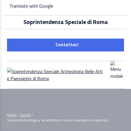
Skip
Translate with Google
to
content
Soprintendenza Speciale di Roma
Contattaci
Home
/
Eventi
/
Scatola Archeologica, da settembre nuovo calendario di apertura