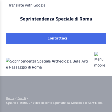
Skip
Translate with Google
to
content
Soprintendenza Speciale di Roma
Contattaci
Home
/
Eventi
/
Sguardi di storia, un videoracconto a puntate dal Mausoleo di Sant’Elena