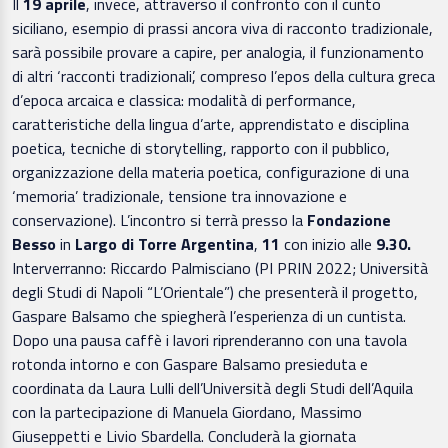
Il
19 aprile
, invece, attraverso il confronto con il cunto
siciliano, esempio di prassi ancora viva di racconto tradizionale,
sarà possibile provare a capire, per analogia, il funzionamento
di altri ‘racconti tradizionali’, compreso l’epos della cultura greca
d’epoca arcaica e classica: modalità di performance,
caratteristiche della lingua d’arte, apprendistato e disciplina
poetica, tecniche di storytelling, rapporto con il pubblico,
organizzazione della materia poetica, configurazione di una
‘memoria’ tradizionale, tensione tra innovazione e
conservazione). L’incontro si terrà presso la
Fondazione
Besso
in
Largo di Torre Argentina
,
11
con inizio alle
9.30.
Interverranno: Riccardo Palmisciano (PI PRIN 2022; Università
degli Studi di Napoli “L’Orientale”) che presenterà il progetto,
Gaspare Balsamo che spiegherà l’esperienza di un cuntista.
Dopo una pausa caffè i lavori riprenderanno con una tavola
rotonda intorno e con Gaspare Balsamo presieduta e
coordinata da Laura Lulli dell’Università degli Studi dell’Aquila
con la partecipazione di Manuela Giordano, Massimo
Giuseppetti e Livio Sbardella. Concluderà la giornata