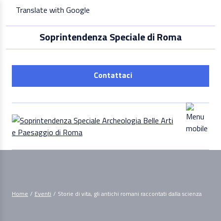
Skip
Translate with Google
to
content
Soprintendenza Speciale di Roma
Contattaci
Home
/
Eventi
/
Storie di vita, gli antichi romani raccontati dalla scienza