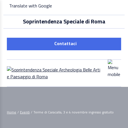
Skip
Translate with Google
to
content
Soprintendenza Speciale di Roma
Contattaci
Home
/
Eventi
/
Terme di Caracalla, 3 e 4 novembre ingresso gratuito